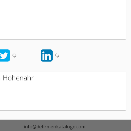
in Hohenahr
info@defirmenkataloge.com